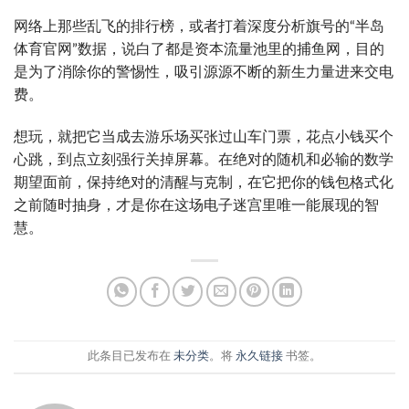
网络上那些乱飞的排行榜，或者打着深度分析旗号的“半岛
体育官网”数据，说白了都是资本流量池里的捕鱼网，目的
是为了消除你的警惕性，吸引源源不断的新生力量进来交电
费。
想玩，就把它当成去游乐场买张过山车门票，花点小钱买个
心跳，到点立刻强行关掉屏幕。在绝对的随机和必输的数学
期望面前，保持绝对的清醒与克制，在它把你的钱包格式化
之前随时抽身，才是你在这场电子迷宫里唯一能展现的智
慧。
此条目已发布在
未分类
。将
永久链接
书签。