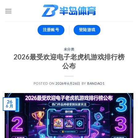
跳
到
内
容
注册账号
登陆游戏
未分类
2026最受欢迎电子老虎机游戏排行榜
公布
POSTED ON
2026年6月26日
BY
BANDAO1
26
6 月