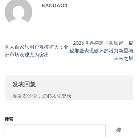
BANDAO1
2026世界杯黑马队崛起：揭
真人百家乐用户规模扩大：亚
秘那些表现破坏的潜力新星与
洲市场表现尤为突出
未来之星
发表回复
要发表评论，您必须先
登录
。
搜索
搜