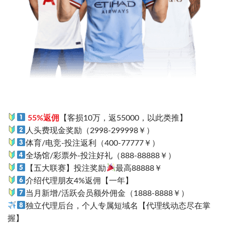
55%返佣
【客损10万，返55000，以此类推】
人头费现金奖励（2998-299998￥）
体育/电竞-投注返利（400-77777￥）
全场馆/彩票外-投注好礼（888-88888￥）
【五大联赛】投注奖励
最高88888￥
介绍代理朋友4%返佣【一年】
当月新增/活跃会员额外佣金（1888-8888￥）
独立代理后台，个人专属短域名【代理线动态尽在掌
握】