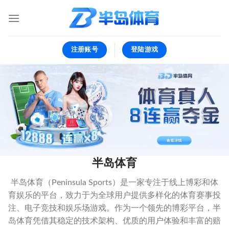
跳
到
内
容
注册账号
登陆游戏
半岛体育
半岛体育（Peninsula Sports）是一家专注于线上博彩和体
育娱乐的平台，致力于为全球用户提供多样化的体育赛事投
注、电子竞技和娱乐场游戏。作为一个领先的博彩平台，半
岛体育凭借其稳定的技术架构、优质的用户体验和丰富的赔