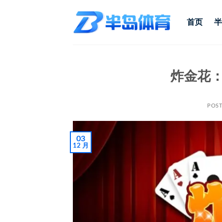
跳
到
首页
半
内
容
炸金花
POS
03
12 月