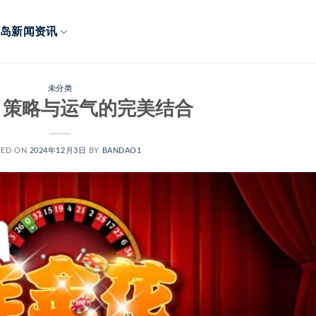
岛新闻资讯
未分类
：策略与运气的完美结合
TED ON
2024年12月3日
BY
BANDAO1