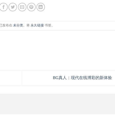
已发布在
未分类
。将
永久链接
书签。
BG真人：现代在线博彩的新体验