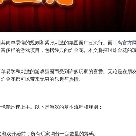
因其简单易懂的规则和紧张刺激的氛围而广泛流行。而
半岛官方
丰富多样的游戏项目，包括经典的炸金花。本文将探讨炸金花的
简单易学和刺激的游戏氛围而受到许多玩家的喜爱。无论是在朋
，炸金花都可以带来无穷的乐趣与热情。
者也能迅速上手。以下是游戏的基本流程和规则：
在游戏开始前，所有玩家均分一定数量的筹码。