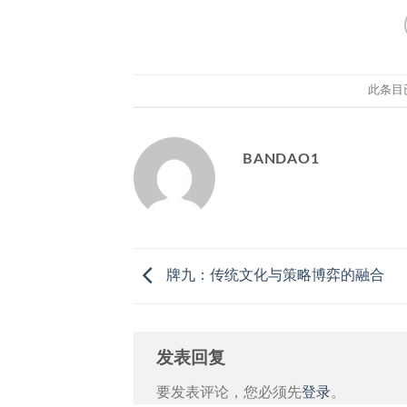
此条目
BANDAO1
牌九：传统文化与策略博弈的融合
发表回复
要发表评论，您必须先
登录
。