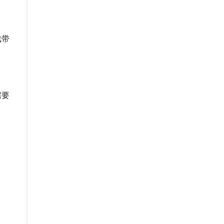
戏带
需要