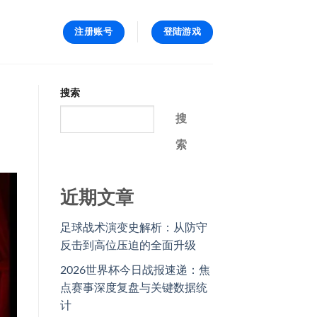
注册账号
登陆游戏
搜索
搜
索
近期文章
足球战术演变史解析：从防守
反击到高位压迫的全面升级
2026世界杯今日战报速递：焦
点赛事深度复盘与关键数据统
计