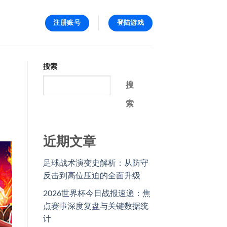
注册账号
登陆游戏
搜索
搜
索
近期文章
足球战术演变史解析：从防守
反击到高位压迫的全面升级
2026世界杯今日战报速递：焦
点赛事深度复盘与关键数据统
计