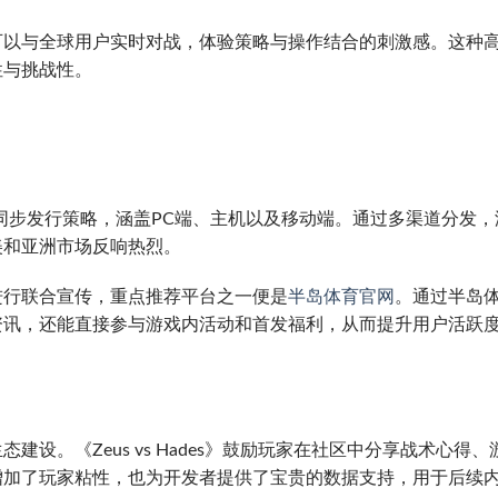
可以与全球用户实时对战，体验策略与操作结合的刺激感。这种
性与挑战性。
用多平台同步发行策略，涵盖PC端、主机以及移动端。通过多渠道分发，
美和亚洲市场反响热烈。
进行联合宣传，重点推荐平台之一便是
半岛体育官网
。通过半岛
资讯，还能直接参与游戏内活动和首发福利，从而提升用户活跃
设。《Zeus vs Hades》鼓励玩家在社区中分享战术心得、
增加了玩家粘性，也为开发者提供了宝贵的数据支持，用于后续