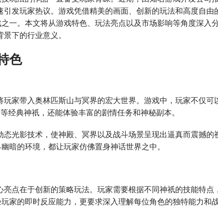
速引发玩家热议。游戏凭借精美的画面、创新的玩法和高度自由
戏之一。本文将从游戏特色、玩法亮点以及市场影响等角度深入
上线背景下的行业意义。
戏特色
为背景，将玩家带入奥林匹斯山与冥界的宏大世界。游戏中，玩家不仅可
es）等经典神祇，还能体验丰富的剧情任务和神秘副本。
动态光影技术，使神殿、冥界以及战斗场景呈现出逼真而震撼的
界幽暗的环境，都让玩家仿佛置身神话世界之中。
s》的核心亮点在于创新的策略玩法。玩家需要根据不同神祇的技能特点
验玩家的即时反应能力，更要求深入理解每位角色的独特能力和