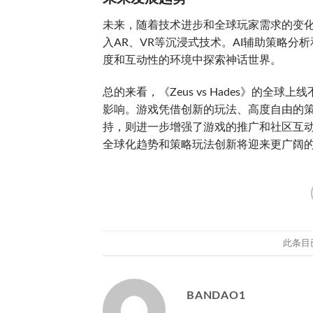
未来，随着技术进步和全球玩家需求的变化，类
入AR、VR等沉浸式技术。AI辅助策略
度和互动性的环境中探索神话世界。
总的来看，《Zeus vs Hades》的
影响。游戏凭借创新的玩法、高度自由的
持，则进一步增强了游戏的推广和社区互
全球化趋势和策略玩法创新将迎来更广阔
此条目
BANDAO1