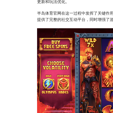
更新和玩法优化。
半岛体育官网在这一过程中发挥了关键作
提供了完整的社交互动平台，同时增强了