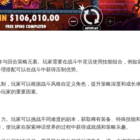
具即时操作与回合策略元素。玩家需要在战斗中灵活使用技能组合，例如
合理搭配可以在战斗中获得压制优势。
机制，玩家可以根据战斗风格自定义角色，提升策略深度和成长
心玩家的重要因素。
引力。玩家可以挑战不同难度的副本，获取稀有装备、特殊技能
作，使玩家在探索神话世界的过程中获得成就感和策略乐趣。