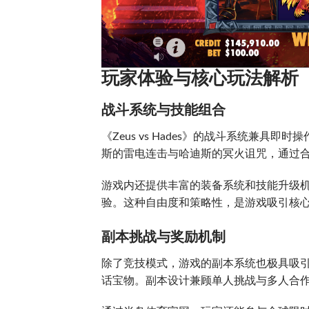
玩家体验与核心玩法解析
战斗系统与技能组合
《Zeus vs Hades》的战斗系统兼
斯的雷电连击与哈迪斯的冥火诅咒，通过
游戏内还提供丰富的装备系统和技能升级
验。这种自由度和策略性，是游戏吸引核
副本挑战与奖励机制
除了竞技模式，游戏的副本系统也极具吸
话宝物。副本设计兼顾单人挑战与多人合