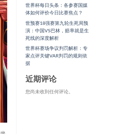
世界杯每日头条：各参赛国媒
体如何评价今日比赛焦点？
世预赛18强赛第九轮生死局预
演：中国VS巴林，赔率就是生
死线的深度解析
世界杯赛场争议判罚解析：专
家点评关键VAR判罚的规则依
据
近期评论
您尚未收到任何评论。
推出