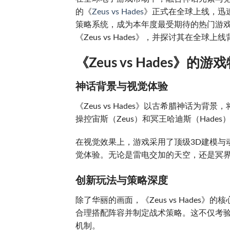
的《
Zeus vs Hades
》正式在全球上线，迅
策略系统，成为本年度最受期待的热门游
《Zeus vs Hades》，并探讨其在全球
《Zeus vs Hades》的游
神话背景与视觉体验
《Zeus vs Hades》以古希腊神话
操控宙斯（Zeus）和冥王哈迪斯（Had
在视觉效果上，游戏采用了顶级3D建模与
觉体验。无论是雷电交加的天空，还是冥
创新玩法与策略深度
除了华丽的画面，《Zeus vs Hade
合理搭配阵容并制定战术策略。这不仅考
机制。