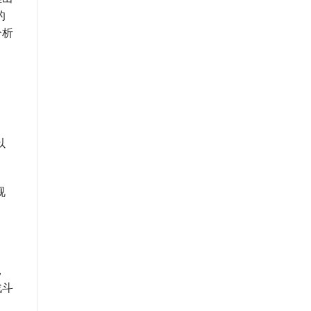
的
分析
以
视
，
战斗