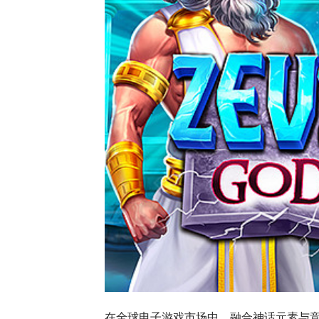
在全球电子游戏市场中，融合神话元素与