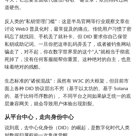
今天，它想要全面取代微信/谷歌一键登录，依然得跨过两
道硬伤。
反人类的“私钥管理门槛”：这是半岛官网等行业观察文章在
讨论 Web3 普及化时，最常提及的痛点。传统用户习惯了密
码忘了就找回、手机丢了就补卡。但 DID 要求你自己保管
私钥或助记词。一旦你把这串乱码弄丢了，或者被钓鱼网站
骗走了，对不起，你在数字世界里的这个“人”就相当于彻底
死掉了，没有任何客服能帮你重置。这种绝对的自主，也意
味着绝对的残酷。
生态标准的“诸侯混战”：虽然有 W3C 的大框架，但目前市
面上各种 DID 协议层出不穷（基于以太坊的、基于 Solana
的、基于比特币序数的）。不同平台之间如果缺乏统一的底
层兼容网关，就会导致用户体验出现割裂。
从平台中心，走向身份中心
说到底，去中心化身份（DID）的崛起，是数字化时代人类
对数据归属权的一次集体觉醒。