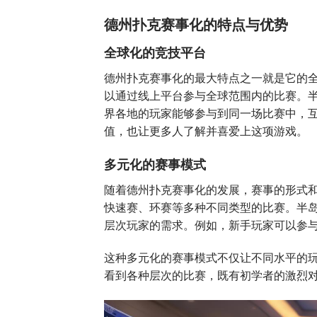
德州扑克赛事化的特点与优势
全球化的竞技平台
德州扑克赛事化的最大特点之一就是它的
以通过线上平台参与全球范围内的比赛。
界各地的玩家能够参与到同一场比赛中，
值，也让更多人了解并喜爱上这项游戏。
多元化的赛事模式
随着德州扑克赛事化的发展，赛事的形式
快速赛、环赛等多种不同类型的比赛。半
层次玩家的需求。例如，新手玩家可以参
这种多元化的赛事模式不仅让不同水平的
看到各种层次的比赛，既有初学者的激烈