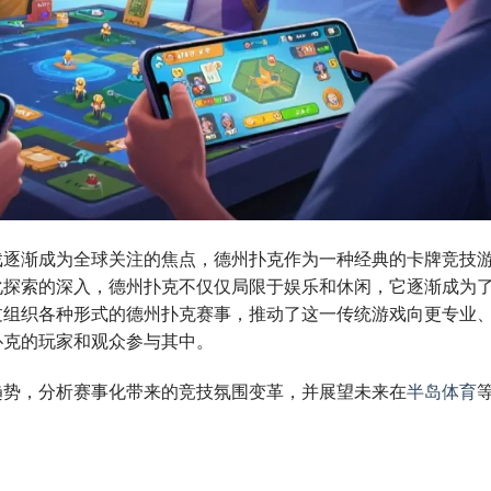
戏逐渐成为全球关注的焦点，德州扑克作为一种经典的卡牌竞技
化探索的深入，德州扑克不仅仅局限于娱乐和休闲，它逐渐成为
过组织各种形式的德州扑克赛事，推动了这一传统游戏向更专业
扑克的玩家和观众参与其中。
趋势，分析赛事化带来的竞技氛围变革，并展望未来在
半岛体育