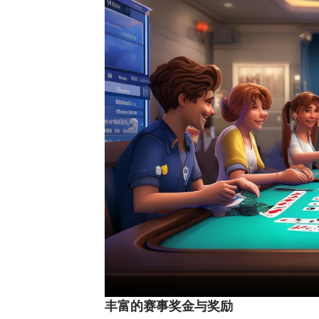
丰富的赛事奖金与奖励