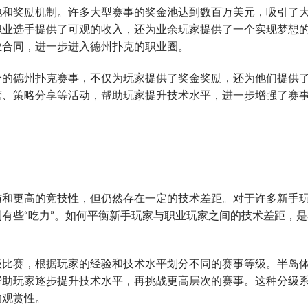
池和奖励机制。许多大型赛事的奖金池达到数百万美元，吸引了
职业选手提供了可观的收入，还为业余玩家提供了一个实现梦想
业合同，进一步进入德州扑克的职业圈。
合的德州扑克赛事，不仅为玩家提供了奖金奖励，还为他们提供
营、策略分享等活动，帮助玩家提升技术水平，进一步增强了赛
与和更高的竞技性，但仍然存在一定的技术差距。对于许多新手
有些“吃力”。如何平衡新手玩家与职业玩家之间的技术差距，是
级比赛，根据玩家的经验和技术水平划分不同的赛事等级。半岛
帮助玩家逐步提升技术水平，再挑战更高层次的赛事。这种分级
的观赏性。