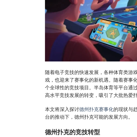
随着电子竞技的快速发展，各种体育类游
戏，也迎来了赛事化的新机遇。随着赛事
个全球性的竞技项目。半岛体育等平台通
高水平竞技发展的转变，吸引了大批热爱
本文将深入探讨
德州扑克赛事化
的现状与
台的推动下，德州扑克可能的发展方向。
德州扑克的竞技转型