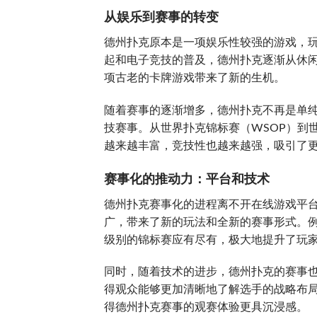
从娱乐到赛事的转变
德州扑克原本是一项娱乐性较强的游戏，
起和电子竞技的普及，德州扑克逐渐从休
项古老的卡牌游戏带来了新的生机。
随着赛事的逐渐增多，德州扑克不再是单
技赛事。从世界扑克锦标赛（WSOP）到
越来越丰富，竞技性也越来越强，吸引了
赛事化的推动力：平台和技术
德州扑克赛事化的进程离不开在线游戏平
广，带来了新的玩法和全新的赛事形式。
级别的锦标赛应有尽有，极大地提升了玩
同时，随着技术的进步，德州扑克的赛事
得观众能够更加清晰地了解选手的战略布
得德州扑克赛事的观赛体验更具沉浸感。