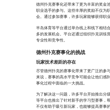
德州扑克赛事化还带来了更为丰富的奖金
职业选手的参与。这些丰厚的奖励不仅为
会。通过参加赛事，许多玩家能够获得职
半岛体育等平台通过举办线上和线下相结
多的发展机会。平台还通过组织扑克训练
专业性和竞争性。
德州扑克赛事化的挑战
玩家技术差距的存在
尽管德州扑克的赛事化带来了更广泛的参
来说，赛事的高水平竞争可能会让他们感到
事化过程中面临的一大挑战。
为了解决这一问题，许多平台开始推出分
等平台也推出了针对新手的学习型赛事，
不仅有助于吸引新玩家，也能够提高赛事