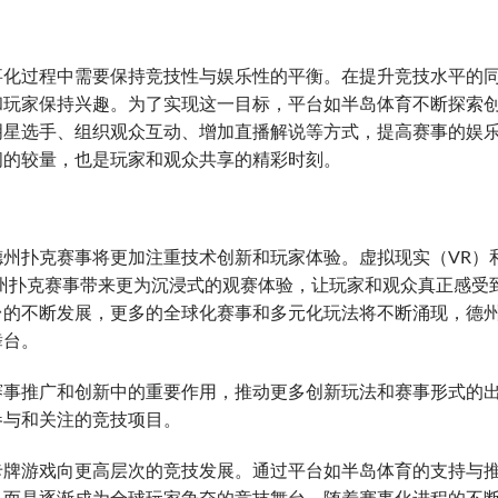
事化过程中需要保持竞技性与娱乐性的平衡。在提升竞技水平的
和玩家保持兴趣。为了实现这一目标，平台如半岛体育不断探索
明星选手、组织观众互动、增加直播解说等方式，提高赛事的娱
间的较量，也是玩家和观众共享的精彩时刻。
州扑克赛事将更加注重技术创新和玩家体验。虚拟现实（VR）
州扑克赛事带来更为沉浸式的观赛体验，让玩家和观众真正感受
台的不断发展，更多的全球化赛事和多元化玩法将不断涌现，德
舞台。
赛事推广和创新中的重要作用，推动更多创新玩法和赛事形式的
参与和关注的竞技项目。
卡牌游戏向更高层次的竞技发展。通过平台如半岛体育的支持与