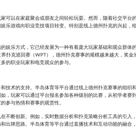
玩家可以在家庭聚会或朋友之间轻松玩耍。然而，随着社交平台
闲娱乐游戏向职业竞技项目转变。特别是线上德州扑克的兴起，
纯的娱乐方式，它已经发展为一种有着庞大玩家基础和观众群体
世界扑克巡回赛（WPT），德州扑克赛事的规模越来越大，奖金
更多的职业玩家和电竞观众的参与。
台和技术的支持。半岛体育等平台通过线上德州扑克赛事的组织
例如，玩家可以通过平台报名参加各种级别的比赛，从初学者赛
家的参与热情和赛事的观赏性。
也在不断创新。例如，实时数据分析和扑克策略分析工具的引入
局和出牌思路。半岛体育等平台通过直播技术和互动功能的融合