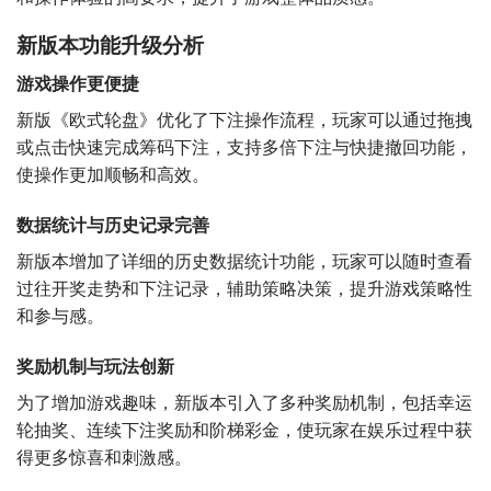
新版本功能升级分析
游戏操作更便捷
新版《欧式轮盘》优化了下注操作流程，玩家可以通过拖拽
或点击快速完成筹码下注，支持多倍下注与快捷撤回功能，
使操作更加顺畅和高效。
数据统计与历史记录完善
新版本增加了详细的历史数据统计功能，玩家可以随时查看
过往开奖走势和下注记录，辅助策略决策，提升游戏策略性
和参与感。
奖励机制与玩法创新
为了增加游戏趣味，新版本引入了多种奖励机制，包括幸运
轮抽奖、连续下注奖励和阶梯彩金，使玩家在娱乐过程中获
得更多惊喜和刺激感。