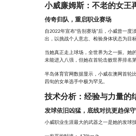
小威廉姆斯：不老的女王
传奇归队，重启职业赛场
自2022年宣布“告别赛场”后，小威曾一度
出，以挑战个人意志、检验身体状态为目
当她真正走上球场，全世界为之一振。她
未能进入八强，但她在首轮击败世界排名第
半岛体育官网数据显示，小威在澳网首轮比
四旬的女单选手中极为罕见。
技术分析：经验与力量的
发球依旧凶猛，底线对抗更趋保守
小威职业生涯最大的武器之一是她的发球技