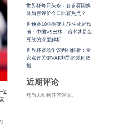
世界杯每日头条：各参赛国媒
体如何评价今日比赛焦点？
世预赛18强赛第九轮生死局预
演：中国VS巴林，赔率就是生
死线的深度解析
世界杯赛场争议判罚解析：专
家点评关键VAR判罚的规则依
据
近期评论
一位
您尚未收到任何评论。
度复
的