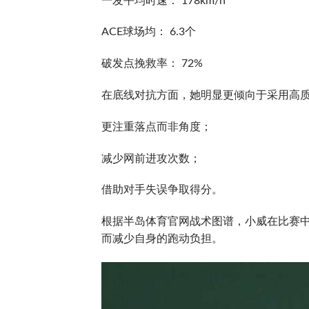
一发平均时速： 178km/h
ACE球场均： 6.3个
破发点挽救率： 72%
在底线对抗方面，她明显更倾向于采用高
更注重落点而非角度；
减少网前进攻次数；
借助对手失误争取得分。
根据半岛体育官网战术图谱，小威在比赛
而减少自身的跑动负担。