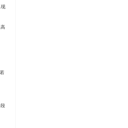
出现
极高
若
龄段