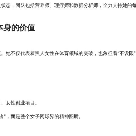
技状态，团队包括营养师、理疗师和数据分析师，全力支持她的
本身的价值
。她不仅代表着黑人女性在体育领域的突破，也象征着“不设限”
司、女性创业项目。
夺者”，而是整个女子网球界的精神图腾。