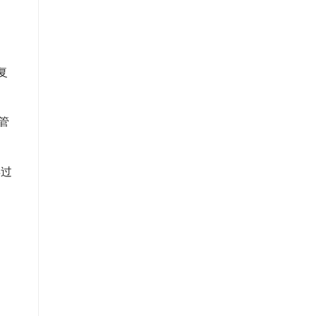
复
管
年过