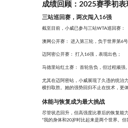
成绩回顾：2025赛季初
三站巡回赛，两次闯入16强
截至目前，小威已参与三站WTA巡回赛：
澳网公开赛： 进入第三轮，负于世界第6
迈阿密公开赛： 打入16强，表现出色；
马德里站红土赛： 首轮告负，但过程顽强
尤其在迈阿密站，小威展现了久违的统治力，
横扫取胜。她的强势回归不止在技术，更
体能与恢复成为最大挑战
尽管状态回升，但高强度比赛后的恢复能
“我的身体和20岁时比起来是两个世界。但