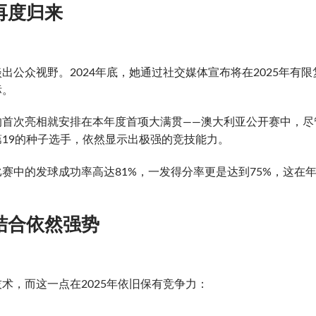
再度归来
淡出公众视野。2024年底，她通过社交媒体宣布将在2025年有限
标。
的首次亮相就安排在本年度首项大满贯——澳大利亚公开赛中，尽
19的种子选手，依然显示出极强的竞技能力。
赛中的发球成功率高达81%，一发得分率更是达到75%，这在
结合依然强势
术，而这一点在2025年依旧保有竞争力：