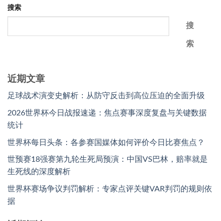
搜索
搜
索
近期文章
足球战术演变史解析：从防守反击到高位压迫的全面升级
2026世界杯今日战报速递：焦点赛事深度复盘与关键数据
统计
世界杯每日头条：各参赛国媒体如何评价今日比赛焦点？
世预赛18强赛第九轮生死局预演：中国VS巴林，赔率就是
生死线的深度解析
世界杯赛场争议判罚解析：专家点评关键VAR判罚的规则依
据