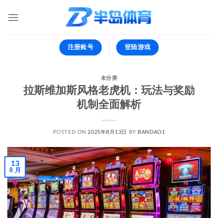
跳
到
内
容
注册账号
登陆游戏
未分类
拉斯维加斯风格老虎机：玩法与奖励
机制全面解析
POSTED ON
2025年8月13日
BY
BANDAO1
13
8 月