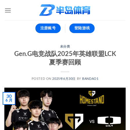
跳
到
内
容
注册账号
登陆游戏
未分类
Gen.G电竞战队2025年英雄联盟LCK
夏季赛回顾
POSTED ON
2025年6月30日
BY
BANDAO1
30
6 月