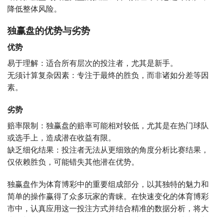
降低整体风险。
独赢盘的优势与劣势
优势
易于理解：适合所有层次的投注者，尤其是新手。
无须计算复杂因素：专注于最终的胜负，而非诸如分差等因
素。
劣势
赔率限制：独赢盘的赔率可能相对较低，尤其是在热门球队
或选手上，造成潜在收益有限。
缺乏细化结果：投注者无法从更细致的角度分析比赛结果，
仅依赖胜负，可能错失其他潜在优势。
独赢盘作为体育博彩中的重要组成部分，以其独特的魅力和
简单的操作赢得了众多玩家的青睐。在快速变化的体育博彩
市中，认真应用这一投注方式并结合精准的数据分析，将大