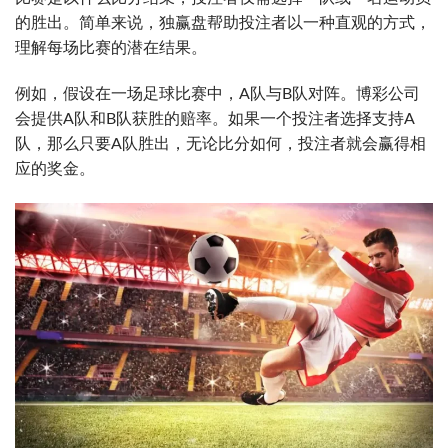
的胜出。简单来说，独赢盘帮助投注者以一种直观的方式，
理解每场比赛的潜在结果。
例如，假设在一场足球比赛中，A队与B队对阵。博彩公司
会提供A队和B队获胜的赔率。如果一个投注者选择支持A
队，那么只要A队胜出，无论比分如何，投注者就会赢得相
应的奖金。