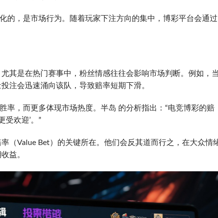
变化的，是市场行为。随着玩家下注方向的集中，博彩平台会通过
。尤其是在热门赛事中，粉丝情感往往会影响市场判断。例如，
量投注会迅速涌向该队，导致赔率短期下滑。
实胜率，而更多体现市场热度。半岛 的分析指出：“电竞博彩的赔
更受欢迎’。”
（Value Bet）的关键所在。他们会反其道而行之，在大众情
期收益。