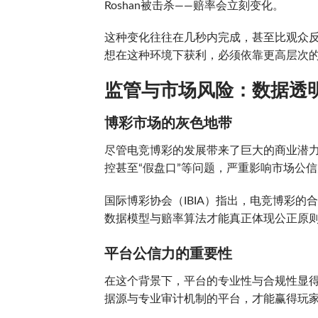
Roshan被击杀——赔率会立刻变化。
这种变化往往在几秒内完成，甚至比观众反
想在这种环境下获利，必须依靠更高层次
监管与市场风险：数据透
博彩市场的灰色地带
尽管电竞博彩的发展带来了巨大的商业潜
控甚至“假盘口”等问题，严重影响市场公
国际博彩协会（IBIA）指出，电竞博彩
数据模型与赔率算法才能真正体现公正原
平台公信力的重要性
在这个背景下，平台的专业性与合规性显
据源与专业审计机制的平台，才能赢得玩