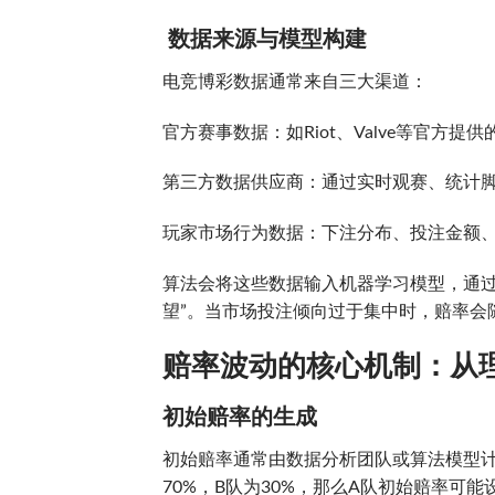
数据来源与模型构建
电竞博彩数据通常来自三大渠道：
官方赛事数据：如Riot、Valve等官方提供
第三方数据供应商：通过实时观赛、统计
玩家市场行为数据：下注分布、投注金额
算法会将这些数据输入机器学习模型，通过
望”。当市场投注倾向过于集中时，赔率会
赔率波动的核心机制：从
初始赔率的生成
初始赔率通常由数据分析团队或算法模型
70%，B队为30%，那么A队初始赔率可能设置