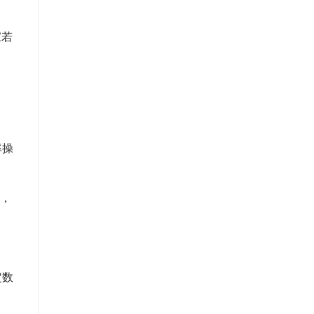
家若
率操
下，
定数