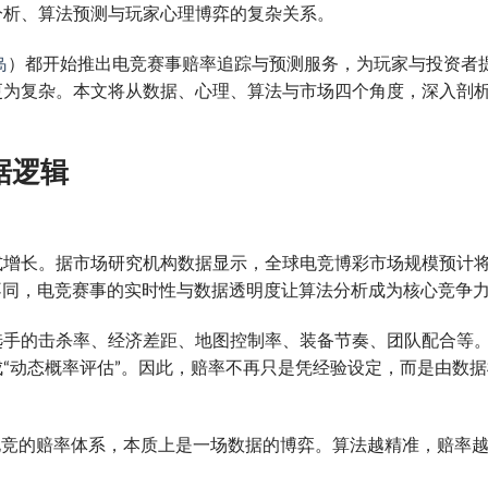
分析、算法预测与玩家心理博弈的复杂关系。
岛
）都开始推出电竞赛事赔率追踪与预测服务，为玩家与投资者
更为复杂。本文将从数据、心理、算法与市场四个角度，深入剖
据逻辑
式增长。据市场研究机构数据显示，全球电竞博彩市场规模预计
彩不同，电竞赛事的实时性与数据透明度让算法分析成为核心竞争
选手的击杀率、经济差距、地图控制率、装备节奏、团队配合等
“动态概率评估”。因此，赔率不再只是凭经验设定，而是由数据
“电竞的赔率体系，本质上是一场数据的博弈。算法越精准，赔率