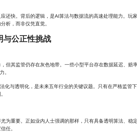
应还快。背后的逻辑，是AI算法与数据流的高速处理能力。玩
的分析，而非仅凭直觉。
明与公正性挑战
力，但其监管仍存在灰色地带。一些小型平台存在数据延迟、赔
信力。
的合法化与透明化，是未来五年行业的关键议题。只有在严格监管
则。
得尤为重要。正如业内人士强调的那样，只有具备透明算法、稳
家信任。