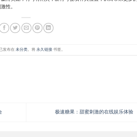
刺激性。
已发布在
未分类
。将
永久链接
书签。
合
极速糖果：甜蜜刺激的在线娱乐体验