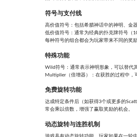
符号与支付线
高价值符号：包括希腊神话中的神明、金
低价值符号：通常为经典的扑克牌符号（10
每种符号的组合都会为玩家带来不同的奖
特殊功能
Wild符号：通常表示神明形象，可以替
Multiplier（倍增器）：在获胜的过
免费旋转功能
达成特定条件后（如获得3个或更多的Sca
常会乘以倍数，增强了赢取奖励的机会。
动态旋转与连胜机制
游戏具有动态旋转功能，玩家如果在一轮