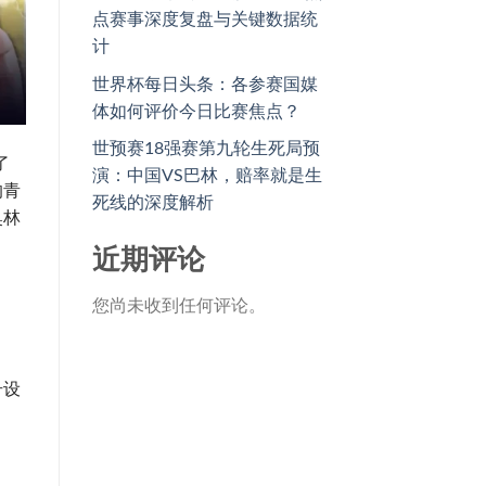
点赛事深度复盘与关键数据统
计
世界杯每日头条：各参赛国媒
体如何评价今日比赛焦点？
世预赛18强赛第九轮生死局预
了
演：中国VS巴林，赔率就是生
的青
死线的深度解析
奥林
近期评论
您尚未收到任何评论。
号设