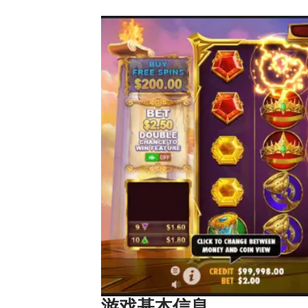
游戏基本信息