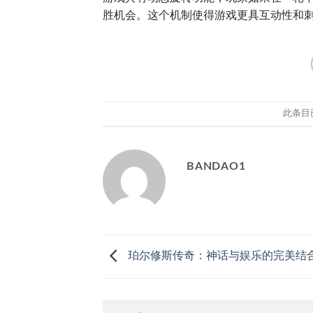
胜机会。这个机制使得游戏更具互动性和
此条目
BANDAO1
珀尔修斯传奇：神话与娱乐的完美结