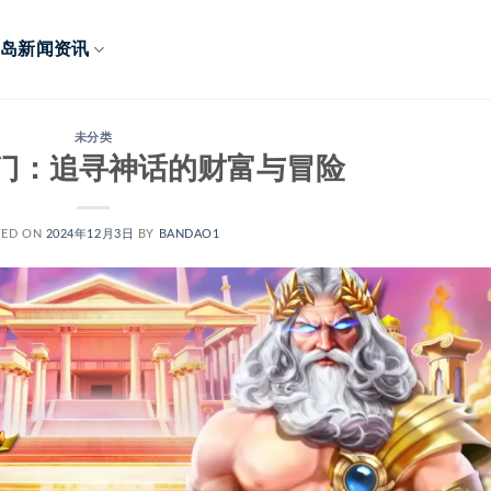
岛新闻资讯
未分类
门：追寻神话的财富与冒险
TED ON
2024年12月3日
BY
BANDAO1