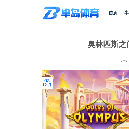
跳
到
首页
半
内
容
奥林匹斯之
POS
03
12 月