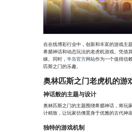
在在线博彩行业中，创新和丰富的游戏主题
希腊神话和动态玩法的老虎机游戏。凭借
睐。同时，
半岛官方网
站作为一个值得信
匹斯之门的乐趣。
奥林匹斯之门老虎机的游
神话般的主题与设计
奥林匹斯之门的主题围绕希腊神话，将玩
计精致，让玩家仿佛置身于优雅的古代神
独特的游戏机制